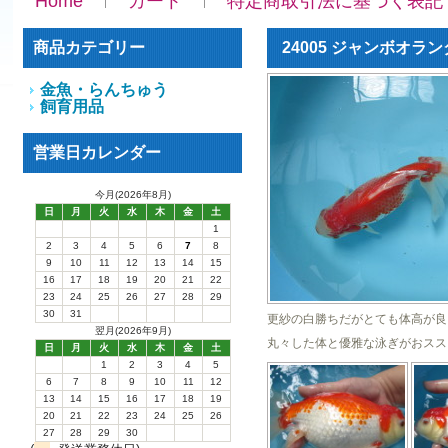
Home
カート
特定商取引法に基づく表記
商品カテゴリー
24005 ジャンボオラ
金魚・らんちゅう
飼育用品
営業日カレンダー
今月(2026年8月)
日
月
火
水
木
金
土
1
2
3
4
5
6
7
8
9
10
11
12
13
14
15
16
17
18
19
20
21
22
23
24
25
26
27
28
29
30
31
更紗の白勝ちだがとても体高が良
翌月(2026年9月)
丸々した体と優雅な泳ぎがおスス
日
月
火
水
木
金
土
1
2
3
4
5
6
7
8
9
10
11
12
13
14
15
16
17
18
19
20
21
22
23
24
25
26
27
28
29
30