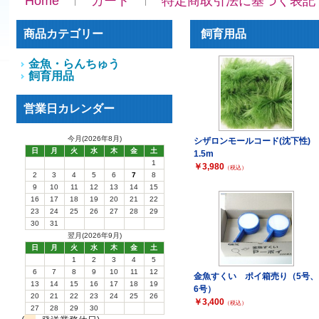
Home
カート
特定商取引法に基づく表記
商品カテゴリー
飼育用品
金魚・らんちゅう
飼育用品
営業日カレンダー
今月(2026年8月)
シザロンモールコード(沈下性)
日
月
火
水
木
金
土
1.5m
1
￥3,980
（税込）
2
3
4
5
6
7
8
9
10
11
12
13
14
15
16
17
18
19
20
21
22
23
24
25
26
27
28
29
30
31
翌月(2026年9月)
日
月
火
水
木
金
土
1
2
3
4
5
6
7
8
9
10
11
12
金魚すくい ポイ箱売り（5号、
13
14
15
16
17
18
19
6号）
20
21
22
23
24
25
26
￥3,400
（税込）
27
28
29
30