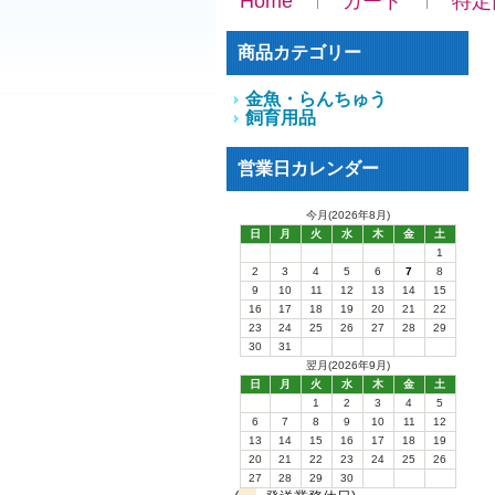
Home
カート
特定
商品カテゴリー
金魚・らんちゅう
飼育用品
営業日カレンダー
今月(2026年8月)
日
月
火
水
木
金
土
1
2
3
4
5
6
7
8
9
10
11
12
13
14
15
16
17
18
19
20
21
22
23
24
25
26
27
28
29
30
31
翌月(2026年9月)
日
月
火
水
木
金
土
1
2
3
4
5
6
7
8
9
10
11
12
13
14
15
16
17
18
19
20
21
22
23
24
25
26
27
28
29
30