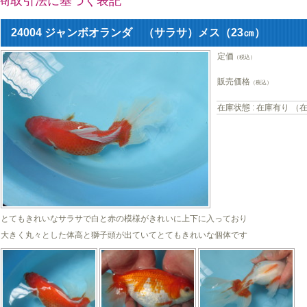
商取引法に基づく表記
24004 ジャンボオランダ （サラサ）メス（23㎝）
定価
（税込）
販売価格
（税込）
在庫状態 : 在庫有り （
とてもきれいなサラサで白と赤の模様がきれいに上下に入っており
大きく丸々とした体高と獅子頭が出ていてとてもきれいな個体です