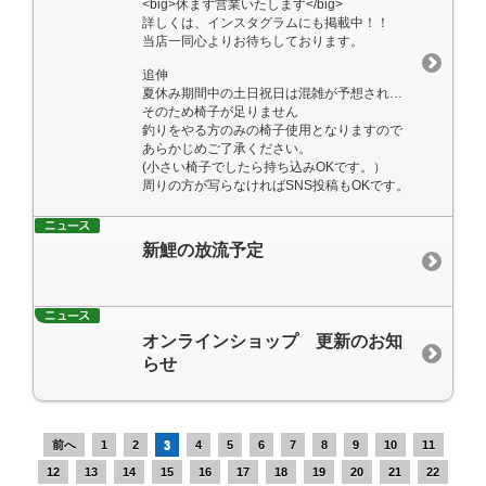
<big>休まず営業いたします</big>
詳しくは、インスタグラムにも掲載中！！
当店一同心よりお待ちしております。
追伸
夏休み期間中の土日祝日は混雑が予想されます。
そのため椅子が足りません
釣りをやる方のみの椅子使用となりますので
あらかじめご了承ください。
(小さい椅子でしたら持ち込みOKです。）
周りの方が写らなければSNS投稿もOKです。
新鯉の放流予定
オンラインショップ 更新のお知
らせ
前へ
1
2
3
4
5
6
7
8
9
10
11
12
13
14
15
16
17
18
19
20
21
22