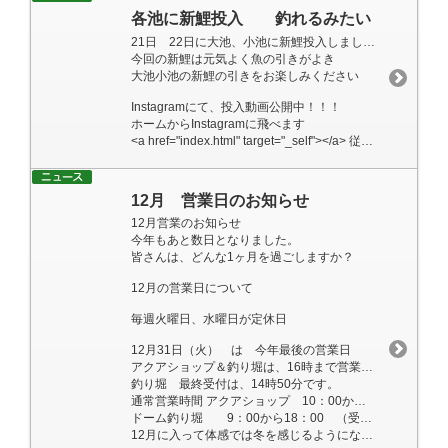
各池に新鯉投入 釣れるみたい
21日 22日に大池、小池に新鯉投入しました。
今回の新鯉は元気よく魚の引きがよき
大池小池の新鯉の引きをお楽しみください
Instagramにて、投入動画公開中！！！
ホームからInstagramに飛べます
<a href="index.html" target="_self"></a> 従業員一同心よりお待ちしております。
12月 営業日のお知らせ
12月営業のお知らせ
今年もあと数日となりました。
皆さんは、どんな1ヶ月を過ごしますか？
12月の営業日について
毎週火曜日、水曜日が定休日
12月31日（火） は 今年最後の営業日
アクアショップ＆釣り堀は、16時まで営業致します。
釣り堀 最終受付は、14時50分です。
通常営業時間 アクアショップ 10：00から18：00
ドーム釣り堀 9：00から18：00 （受付終了は、16：50まで）
12月に入って体感では冬を感じるようになりました。