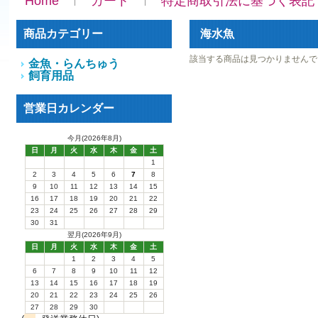
Home
カート
特定商取引法に基づく表記
商品カテゴリー
海水魚
該当する商品は見つかりませんで
金魚・らんちゅう
飼育用品
営業日カレンダー
今月(2026年8月)
日
月
火
水
木
金
土
1
2
3
4
5
6
7
8
9
10
11
12
13
14
15
16
17
18
19
20
21
22
23
24
25
26
27
28
29
30
31
翌月(2026年9月)
日
月
火
水
木
金
土
1
2
3
4
5
6
7
8
9
10
11
12
13
14
15
16
17
18
19
20
21
22
23
24
25
26
27
28
29
30