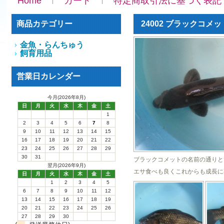
Home
カート
特定商取引法に基づく表記
商品カテゴリー
24002 ブラックコメ
金魚・らんちゅう
飼育用品
営業日カレンダー
今月(2026年8月)
日
月
火
水
木
金
土
1
2
3
4
5
6
7
8
9
10
11
12
13
14
15
16
17
18
19
20
21
22
23
24
25
26
27
28
29
30
31
ブラックコメットの名前の通りと
翌月(2026年9月)
エサ食べも良くこれからも成長に
日
月
火
水
木
金
土
1
2
3
4
5
6
7
8
9
10
11
12
13
14
15
16
17
18
19
20
21
22
23
24
25
26
27
28
29
30