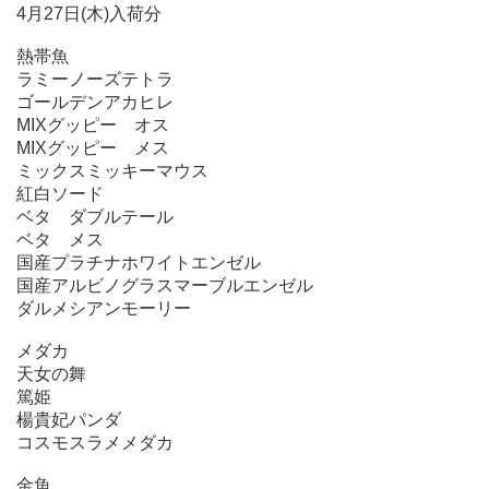
4月27日(木)入荷分
熱帯魚
ラミーノーズテトラ
ゴールデンアカヒレ
MIXグッピー オス
MIXグッピー メス
ミックスミッキーマウス
紅白ソード
ベタ ダブルテール
ベタ メス
国産プラチナホワイトエンゼル
国産アルビノグラスマーブルエンゼル
ダルメシアンモーリー
メダカ
天女の舞
篤姫
楊貴妃パンダ
コスモスラメメダカ
金魚