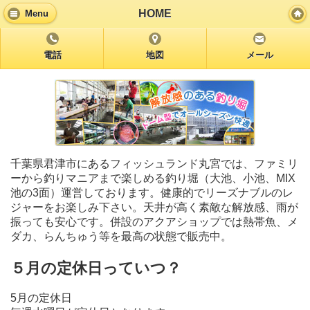
HOME
Menu
電話
地図
メール
千葉県君津市にあるフィッシュランド丸宮では、ファミリ
ーから釣りマニアまで楽しめる釣り堀（大池、小池、MIX
池の3面）運営しております。健康的でリーズナブルのレ
ジャーをお楽しみ下さい。天井が高く素敵な解放感、雨が
振っても安心です。併設のアクアショップでは熱帯魚、メ
ダカ、らんちゅう等を最高の状態で販売中。
５月の定休日っていつ？
5月の定休日