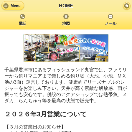
HOME
Menu
電話
地図
メール
千葉県君津市にあるフィッシュランド丸宮では、ファミリ
ーから釣りマニアまで楽しめる釣り堀（大池、小池、MIX
池の3面）運営しております。健康的でリーズナブルのレ
ジャーをお楽しみ下さい。天井が高く素敵な解放感、雨が
振っても安心です。併設のアクアショップでは熱帯魚、メ
ダカ、らんちゅう等を最高の状態で販売中。
２０２６年3月営業について
【３月の営業日のお知らせ】