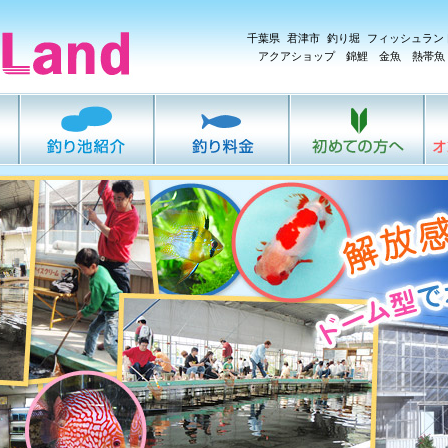
千葉県 君津市 釣り堀 フィッシュラン
アクアショップ 錦鯉 金魚 熱帯魚