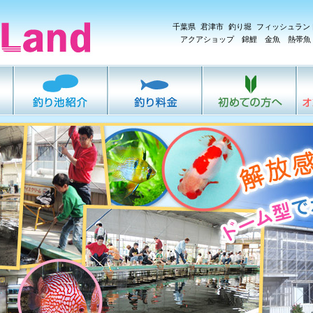
千葉県 君津市 釣り堀 フィッシュラン
アクアショップ 錦鯉 金魚 熱帯魚