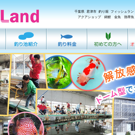
千葉県 君津市 釣り堀 フィッシュラン
アクアショップ 錦鯉 金魚 熱帯魚