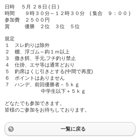
日時 ５月 ２８日 ( 日 )
時間 ９時３０分～１２時３０分 ( 集合 ９：００ )
参加費 ２５００円
賞 優勝 ２位 ３位 ５位
規定
１ スレ釣りは除外
２ 棚、浮ゴム～鈎１ｍ以上
３ 撒き餌、手元,フチ釣り禁止
４ 仕掛、エサ等は通常どおり
５ 釣席はくじ引きとする(中間で再度)
６ ポイントはありません
７ ハンデ、前回優勝者－５ｋｇ
中学生以下＋５ｋｇ
どなたでも参加できます。
皆様のご参加をお待ちしております。
一覧に戻る